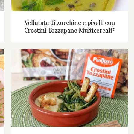
Vellutata di zucchine e piselli con
Crostini Tozzapane Multicereali®
Crostini Tozzapane® con Crema di Fave e
Cicorie