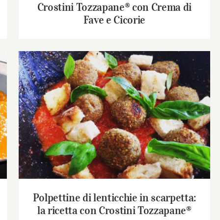
Crostini Tozzapane® con Crema di
Fave e Cicorie
Polpettine di lenticchie in scarpetta: la
ricetta con Crostini Tozzapane®
Polpettine di lenticchie in scarpetta:
la ricetta con Crostini Tozzapane®