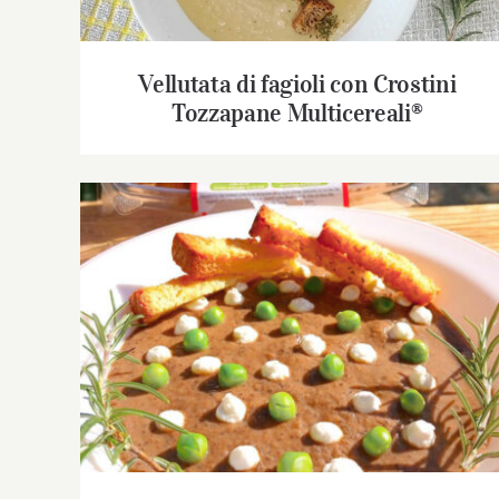
Vellutata di fagioli con Crostini
Tozzapane Multicereali®
Vellutata ceci e piselli con Crostini
Tozzapane®