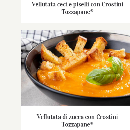
Vellutata ceci e piselli con Crostini
Tozzapane®
Vellutata di zucca con Crostini Tozzapane®
Vellutata di zucca con Crostini
Tozzapane®