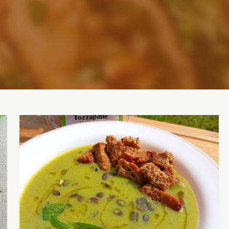
Vellutata di zucchine e piselli con Crostini
Tozzapane Multicereali®