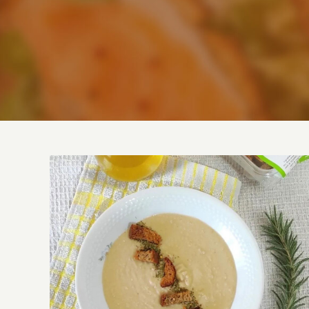
Vellutata di fagioli con Crostini Tozzapane
Multicereali®