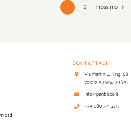
Prossimo
1
2
CONTATTACI
Via Martin L. King, 68
70022 Altamura (BA)
info@panbisco.it
+39 080 314 2713
wnload