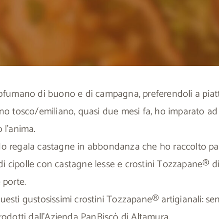
rofumano di buono e di campagna, preferendoli a piatt
ino tosco/emiliano, quasi due mesi fa, ho imparato ad 
 l’anima.
odo regala castagne in abbondanza che ho raccolto p
i cipolle con castagne lesse e crostini Tozzapane® di
 porte.
uesti gustosissimi crostini Tozzapane® artigianali: sen
prodotti dall’Azienda PanBiscò di Altamura.