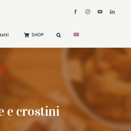
tatti
SHOP
 e crostini