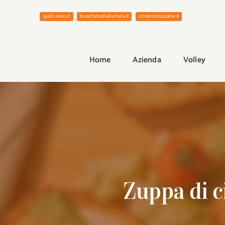
Salta
gusto-sano.it
bruschettadialtamura.it
crostinitozzapane.it
al
contenuto
Home
Azienda
Volley
Zuppa di c