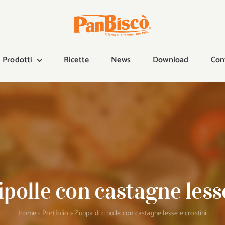
Prodotti
Ricette
News
Download
Con
ipolle con castagne lesse
Home
»
Portfolio
»
Zuppa di cipolle con castagne lesse e crostini