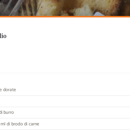
lio
le dorate
i burro
ml di brodo di carne