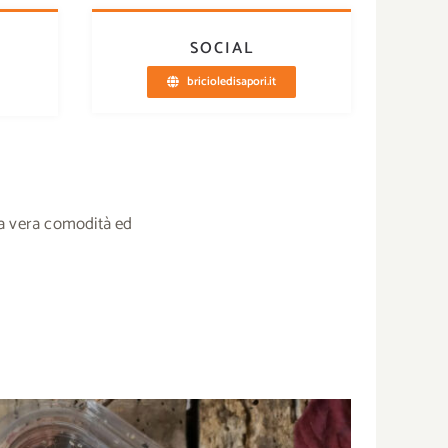
SOCIAL
bricioledisapori.it
na vera comodità ed