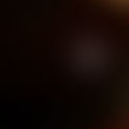
Download
Contatti
SHOP
Cerca
per: