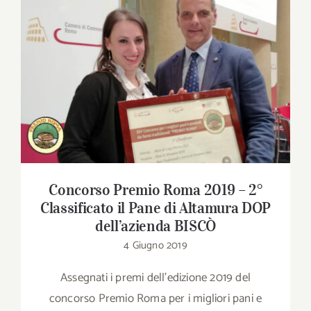
Download
Contatti
Concorso Premio Roma 2019 – 2°
Classificato il Pane di Altamura DOP
dell’azienda BISCÒ
SHOP
Cerca
per:
Concorso Premio Roma 2019 – 2°
Classificato il Pane di Altamura DOP
dell’azienda BISCÒ
4 Giugno 2019
Assegnati i premi dell'edizione 2019 del
concorso Premio Roma per i migliori pani e