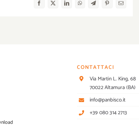
Facebook
X
LinkedIn
WhatsApp
Telegram
Pinterest
Email
CONTATTACI
Via Martin L. King, 68
70022 Altamura (BA)
info@panbisco.it
+39 080 314 2713
wnload