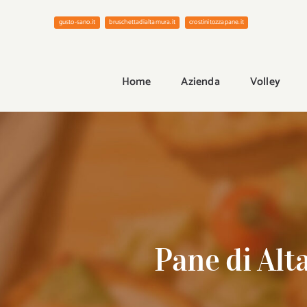
Salta
gusto-sano.it
bruschettadialtamura.it
crostinitozzapane.it
al
contenuto
Home
Azienda
Volley
Pane di Alt