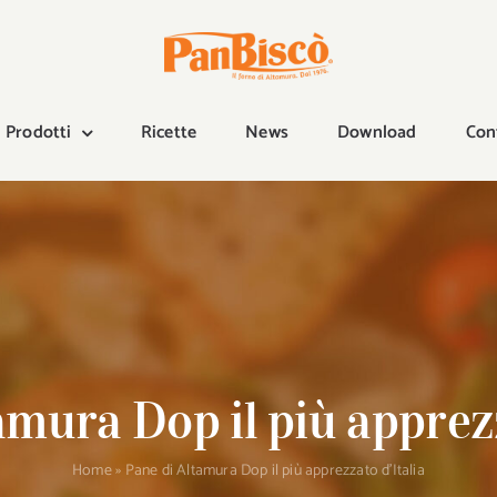
Prodotti
Ricette
News
Download
Con
amura Dop il più apprezz
Home
»
Pane di Altamura Dop il più apprezzato d’Italia