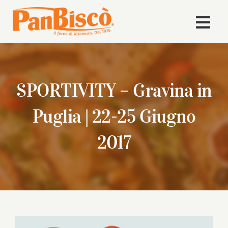
Salta
al
Togg
contenuto
Navi
Home
SPORTIVITY – Gravina in
Azienda
Puglia | 22-25 Giugno
Volley
2017
Prodotti
Ricette
News
Ingrandisci