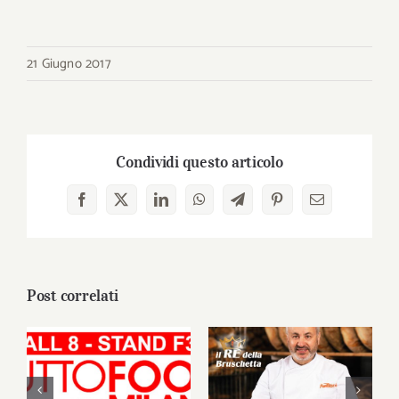
21 Giugno 2017
Condividi questo articolo
Facebook
X
LinkedIn
WhatsApp
Telegram
Pinterest
Email
Post correlati
PanBiscò approda
a TUTTOFOOD
PanBiscò al
Milano 2026: l’arte