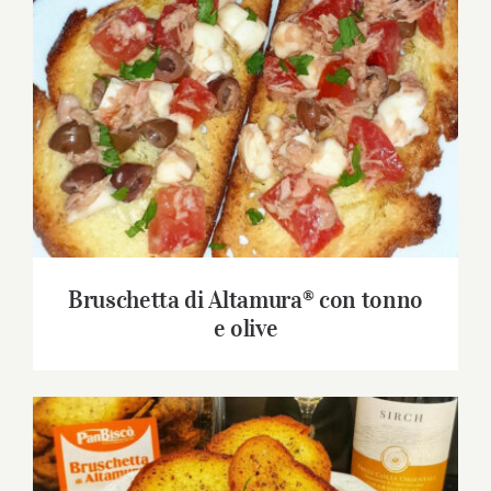
Download
Contatti
Bruschetta di Altamura® con tonno e olive
SHOP
Cerca
per:
Bruschetta di Altamura® con tonno
e olive