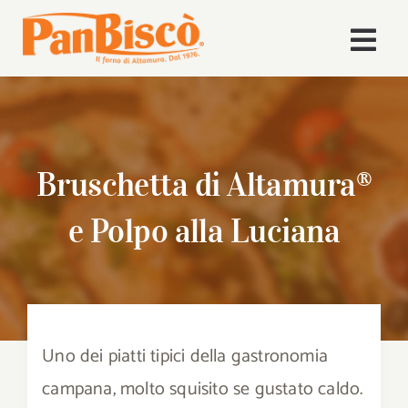
Salta
al
Togg
contenuto
Navi
Home
Azienda
Bruschetta di Altamura®
Volley
e Polpo alla Luciana
Prodotti
Ricette
Uno dei piatti tipici della gastronomia
News
campana, molto squisito se gustato caldo.