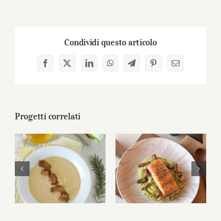
Condividi questo articolo
Facebook
X
LinkedIn
WhatsApp
Telegram
Pinterest
Email
Progetti correlati
Vellutata di fagioli
Salmone su crema
con Crostini
di avocado con
Tozzapane
Crostini Tozzapane
Multicereali®
Multicereali®