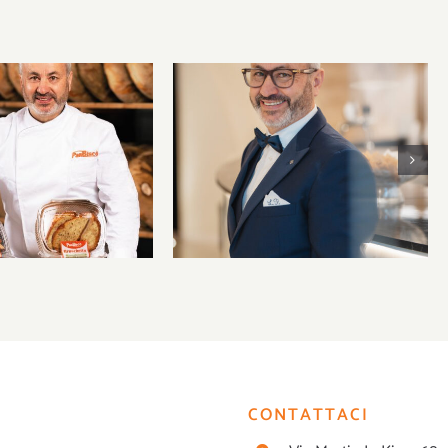
scò approda a
D Milano 2026:
lla panificazione
I 60 anni di Luigi Picerno
rana incontra
nnovazione
CONTATTACI