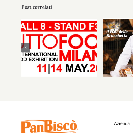
Post correlati
PanBi
TUTTOFOO
PanBiscò al TUTTOFOOD
l’arte de
Milano
altamu
l’i
Azienda