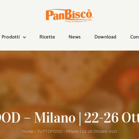
Prodotti
Ricette
News
Download
Con
 – Milano | 22-26 Ot
Home
»
TUTTOFOOD – Milano | 22-26 Ottobre 2021