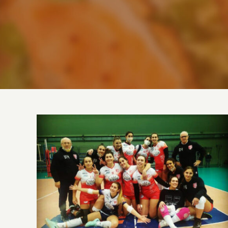
Biscò Leonessa Altamura, connubio
perfetto tra sport e qualità alimentare