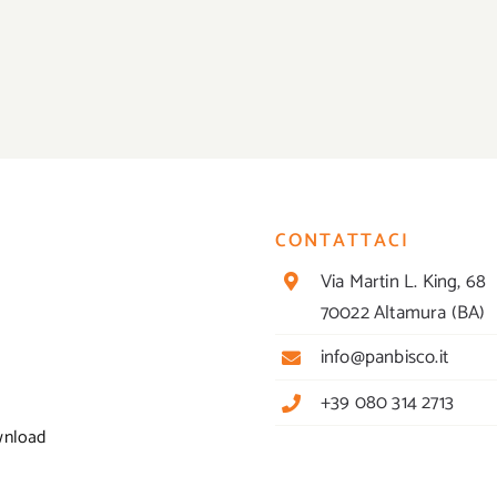
CONTATTACI
Via Martin L. King, 68
70022 Altamura (BA)
info@panbisco.it
+39 080 314 2713
wnload