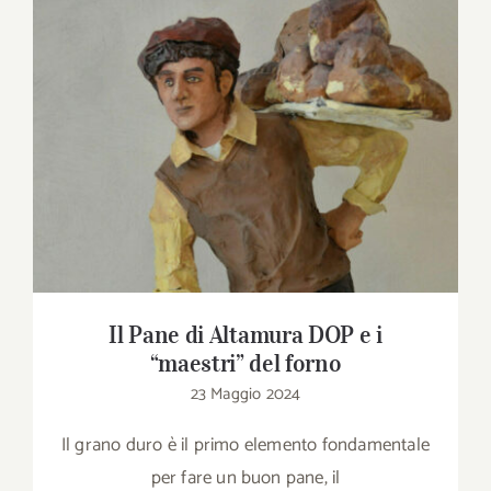
Download
Contatti
Il Pane di Altamura DOP e i “maestri” del
SHOP
forno
Cerca
per:
Il Pane di Altamura DOP e i
“maestri” del forno
23 Maggio 2024
Il grano duro è il primo elemento fondamentale
per fare un buon pane, il