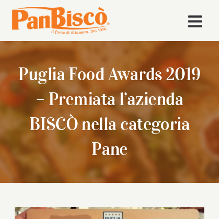
Salta
al
Togg
contenuto
Navi
Home
Puglia Food Awards 2019
Azienda
– Premiata l’azienda
Volley
BISCÒ nella categoria
Pane
Prodotti
Ricette
News
Ingrandisci