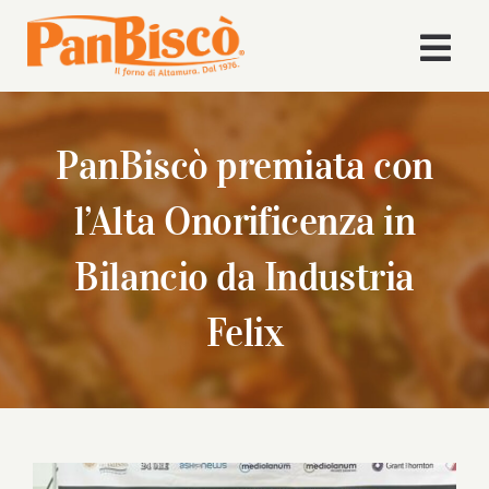
Salta
al
Togg
contenuto
Navi
Home
PanBiscò premiata con
Azienda
l’Alta Onorificenza in
Volley
Bilancio da Industria
Felix
Prodotti
Ricette
News
Ingrandisci