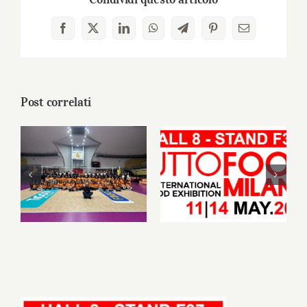
Facebook
X
LinkedIn
WhatsApp
Telegram
Pinterest
Email
Post correlati
PanBiscò celebra
una stagione da
PanBiscò al
record della
TUTTOFOOD
Leonessa Volley:
Milano
sport, territorio e
una community in
continua crescita