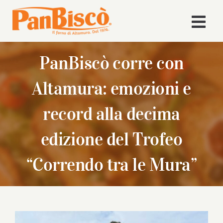
Salta
al
Togg
contenuto
Navi
Home
PanBiscò corre con
Altamura: emozioni e
Azienda
record alla decima
Volley
edizione del Trofeo
Prodotti
“Correndo tra le Mura”
Ricette
News
Ingrandisci