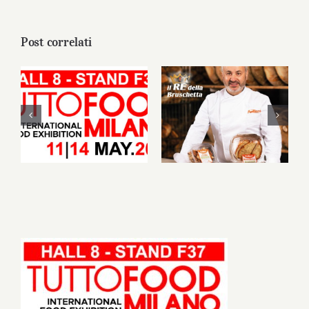
Post correlati
PanBiscò approda
a TUTTOFOOD
PanBiscò al
Milano 2026: l’arte
TUTTOFOOD
della panificazione
Milano
altamurana
incontra
l’innovazione