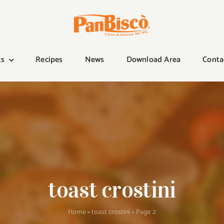
ts
Recipes
News
Download Area
Conta
toast crostini
Home
»
toast crostini
»
Page 2