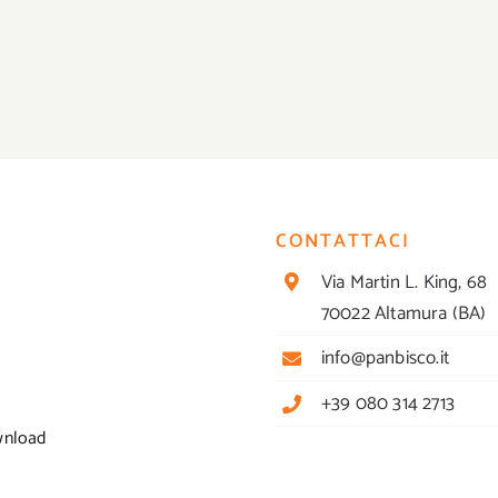
CONTATTACI
Via Martin L. King, 68
70022 Altamura (BA)
info@panbisco.it
+39 080 314 2713
wnload