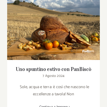
Download
Contatti
Uno spuntino estivo con PanBiscò
SHOP
Cerca
per:
Uno spuntino estivo con PanBiscò
7 Agosto 2024
Sole, acqua e terra: è così che nascono le
eccellenze a tavola! Non
Continua a leggere