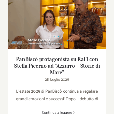
Download
Contatti
PanBiscò protagonista su Rai 1 con Stella
Picerno ad “Azzurro – Storie di Mare”
SHOP
Cerca
PanBiscò protagonista su Rai 1 con
per:
Stella Picerno ad “Azzurro – Storie di
Mare”
28 Luglio 2025
L'estate 2025 di PanBiscò continua a regalare
grandi emozioni e successi! Dopo il debutto di
Continua a leggere