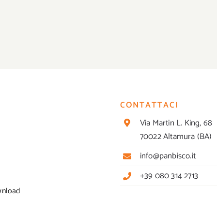
CONTATTACI
Via Martin L. King, 68
70022 Altamura (BA)
info@panbisco.it
+39 080 314 2713
wnload