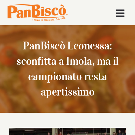
Salta
al
Togg
contenuto
Navi
Home
PanBiscò Leonessa:
Azienda
sconfitta a Imola, ma il
Volley
campionato resta
apertissimo
Prodotti
Ricette
News
Ingrandisci