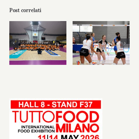
Post correlati
PanBiscò celebra
PanBiscò
una stagione da
Leonessa, al Pala
record della
Baldassarra vince
Leonessa Volley:
il cuore: una
sport, territorio e
stagione che resta
una community in
nella storia
continua crescita