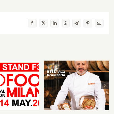
Facebook
X
LinkedIn
WhatsApp
Telegram
Pinterest
Email
PanBiscò approda a
TUTTOFOOD Milano 2026:
ò al TUTTOFOOD
l’arte della panificazione
Milano
altamurana incontra
l’innovazione