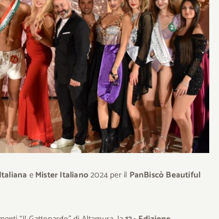
Italiana
e
Mister Italiano
2024 per il
PanBiscò Beautiful
imenti “Il Gattopardo” di Altamura, la
12^ Edizione