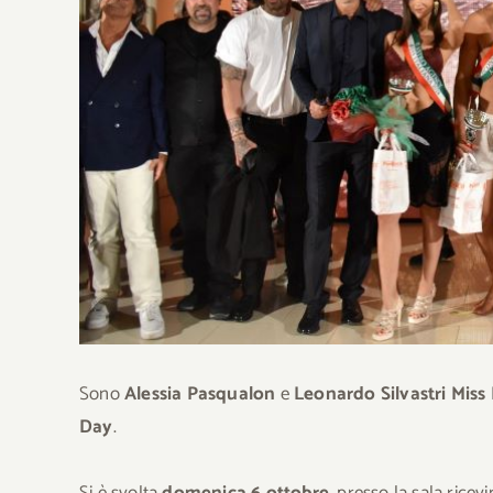
Sono
Alessia Pasqualon
e
Leonardo Silvastri
Miss 
Day
.
Si è svolta
domenica 6 ottobre
, presso la sala ricev