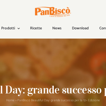
Prodotti
Ricette
News
Download
Con
 Day: grande successo 
Home
»
PanBiscò Beautiful Day: grande successo per la 12^ Edizione