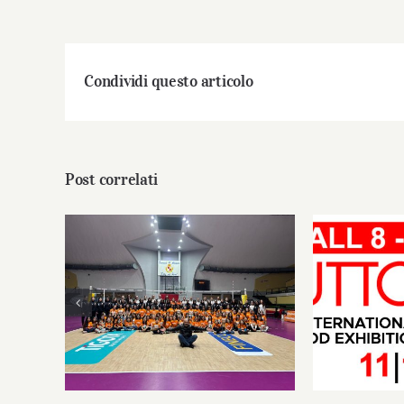
Condividi questo articolo
Post correlati
PanBiscò celebra una
stagione da record della
PanBisc
Leonessa Volley: sport,
territorio e una community
in continua crescita