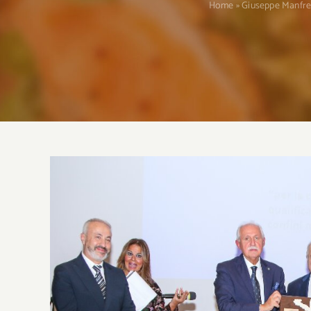
Home
»
Giuseppe Manfred
Ingrandisci
immagine