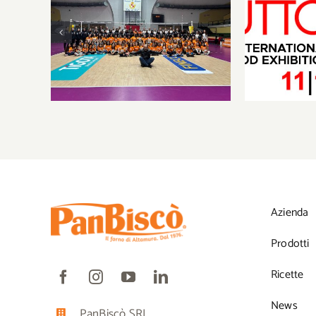
PanBiscò celebra una
stagione da record della
PanBisc
Leonessa Volley: sport,
territorio e una community
in continua crescita
Azienda
Prodotti
Ricette
News
PanBiscò SRL