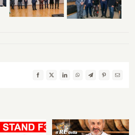
Facebook
X
LinkedIn
WhatsApp
Telegram
Pinterest
Email