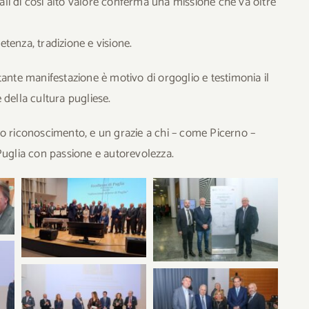
nali di così alto valore conferma una missione che va oltre
tenza, tradizione e visione.
ante manifestazione è motivo di orgoglio e testimonia il
della cultura pugliese.
o riconoscimento, e un grazie a chi – come Picerno –
Puglia con passione e autorevolezza.