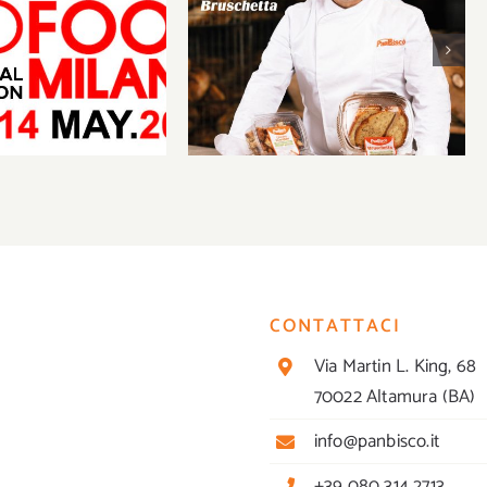
PanBiscò approda a
TUTTOFOOD Milano 2026:
ò al TUTTOFOOD
l’arte della panificazione
Milano
altamurana incontra
l’innovazione
CONTATTACI
Via Martin L. King, 68
70022 Altamura (BA)
info@panbisco.it
+39 080 314 2713