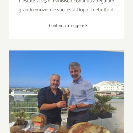
L'estate 2025 di PanBiscò continua a regalare
grandi emozioni e successi! Dopo il debutto di
Continua a leggere
PanBiscò su Rai 1: la magia del lievito madre
e il cuore del nostro pane ad “Azzurro –
Storie di Mare”