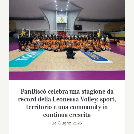
Download
Contatti
PanBiscò celebra una stagione da record
della Leonessa Volley: sport, territorio e
SHOP
una community in continua crescita
Cerca
per:
PanBiscò celebra una stagione da
record della Leonessa Volley: sport,
territorio e una community in
continua crescita
24 Giugno 2026