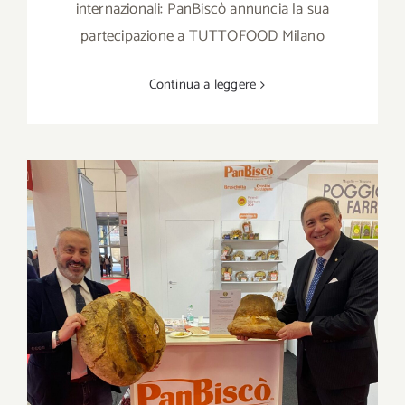
internazionali: PanBiscò annuncia la sua
partecipazione a TUTTOFOOD Milano
Continua a leggere
PanBiscò torna al Marca: vi aspettiamo a
Bologna il 14 e 15 gennaio