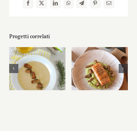
Facebook
X
LinkedIn
WhatsApp
Telegram
Pinterest
Email
Progetti correlati
Vellutata di fagioli
Salmone su crema
con Crostini
di avocado con
Tozzapane
Crostini Tozzapane
Multicereali®
Multicereali®