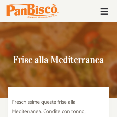
Salta
al
Togg
contenuto
Navi
Home
Azienda
Frise alla Mediterranea
Volley
Prodotti
Ricette
Freschissime queste frise alla
News
Mediterranea. Condite con tonno,