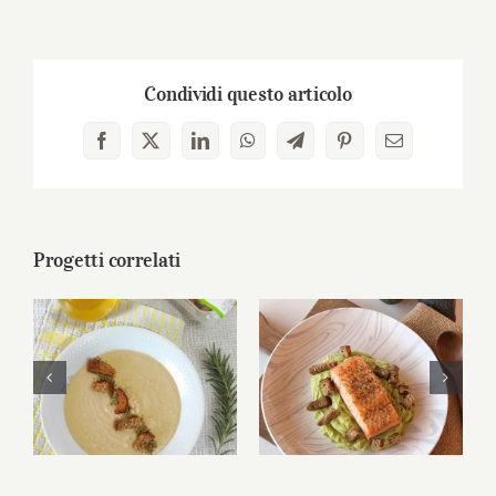
Condividi questo articolo
Facebook
X
LinkedIn
WhatsApp
Telegram
Pinterest
Email
Progetti correlati
Vellutata di fagioli
Salmone su crema
con Crostini
di avocado con
Tozzapane
Crostini Tozzapane
Multicereali®
Multicereali®