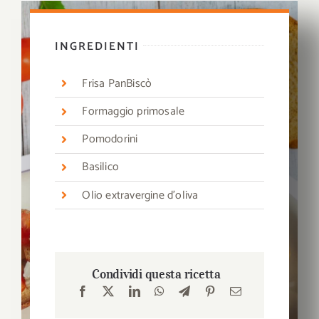
INGREDIENTI
Frisa PanBiscò
F
ormaggio primosale
Pomodorini
Basilico
O
lio extravergine d’oliva
Condividi questa ricetta