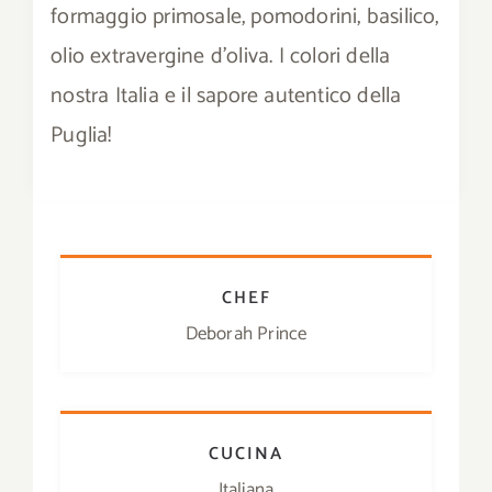
formaggio primosale, pomodorini, basilico,
Download
olio extravergine d’oliva. I colori della
nostra Italia e il sapore autentico della
Contatti
Puglia!
SHOP
Cerca
per:
CHEF
Deborah Prince
CUCINA
Italiana