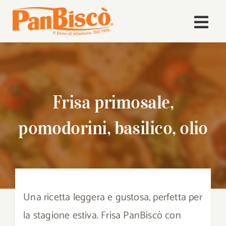
Salta
al
Togg
contenuto
Navi
Home
Azienda
Frisa primosale,
Volley
pomodorini, basilico, olio
Prodotti
Ricette
Una ricetta leggera e gustosa, perfetta per
News
la stagione estiva. Frisa PanBiscò con